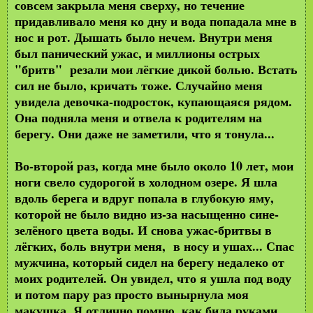
совсем закрыла меня сверху, но течение
придавливало меня ко дну и вода попадала мне в
нос и рот. Дышать было нечем. Внутри меня
был панический ужас, и миллионы острых
"бритв" резали мои лёгкие дикой болью. Встать
сил не было, кричать тоже. Случайно меня
увидела девочка-подросток, купающаяся рядом.
Она подняла меня и отвела к родителям на
берегу. Они даже не заметили, что я тонула...
Во-второй раз, когда мне было около 10 лет, мои
ноги свело судорогой в холодном озере. Я шла
вдоль берега и вдруг попала в глубокую яму,
которой не было видно из-за насыщенно сине-
зелёного цвета воды. И снова ужас-бритвы в
лёгких, боль внутри меня, в носу и ушах... Спас
мужчина, который сидел на берегу недалеко от
моих родителей. Он увидел, что я ушла под воду
и потом пару раз просто вынырнула моя
макушка. Я отлично помню, как била руками