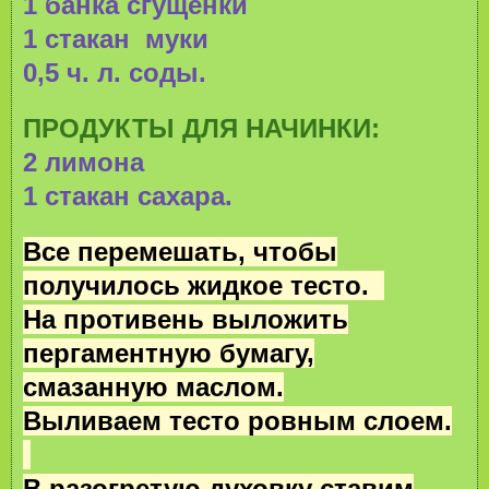
1 банка сгущенки
1 стакан муки
0,5 ч. л. соды.
ПРОДУКТЫ ДЛЯ НАЧИНКИ:
2 лимона
1 стакан сахара.
Все перемешать, чтобы
получилось жидкое тесто.
На противень выложить
пергаментную бумагу,
смазанную маслом.
Выливаем тесто ровным слоем.
В разогретую духовку ставим