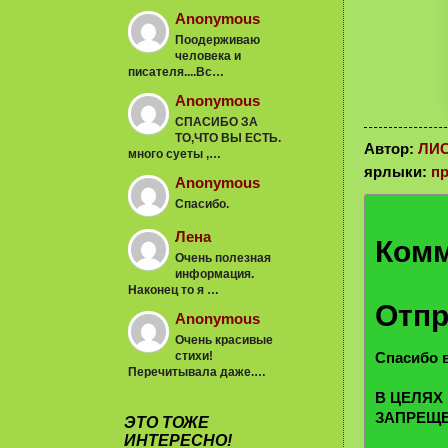
Anonymous
Поодерживаю
человека и
писателя....Вс…
Anonymous
СПАСИБО ЗА
ТО,ЧТО ВЫ ЕСТЬ.
Автор:
ЛИ
много суеты ,…
ярлыки:
п
Anonymous
Спасибо.
Лена
Комм
Очень полезная
информация.
Наконец то я …
Отпр
Anonymous
Очень красивые
стихи!
Спасибо в
Перечитывала даже.…
В ЦЕЛЯХ
ЗАПРЕЩ
ЭТО ТОЖЕ
ИНТЕРЕСНО!