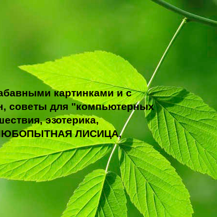
абавными картинками и с
н, советы для "компьютерных
ествия, эзотерика,
ТО ЛЮБОПЫТНАЯ ЛИСИЦА,