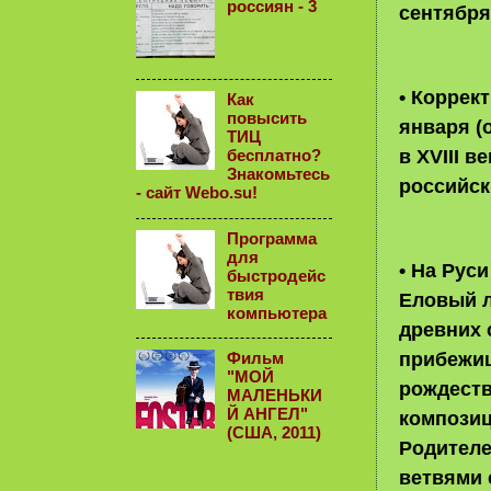
россиян - 3
сентября
• Коррект
Как
повысить
января (
ТИЦ
в XVIII 
бесплатно?
Знакомьтесь
российск
- сайт Webo.su!
Программа
для
• На Рус
быстродейс
твия
Еловый л
компьютера
древних 
прибежищ
Фильм
"МОЙ
рождеств
МАЛЕНЬКИ
Й АНГЕЛ"
композиц
(США, 2011)
Родителе
ветвями 