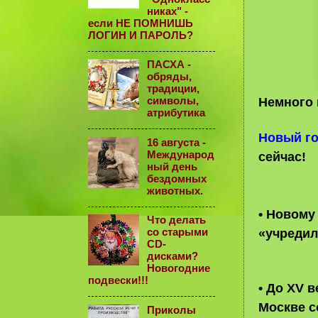
никах" -
если НЕ ПОМНИШЬ
ЛОГИН И ПАРОЛЬ?
ПАСХА -
обряды,
традиции,
Немного 
символы,
атрибутика
Новый г
16 августа -
Международ
сейчас!
ный день
бездомных
животных.
• Новому
Что делать
«учредил
со старыми
CD-
дисками?
Новогодние
подвески!!!
• До XV в
Москве с
Приколы