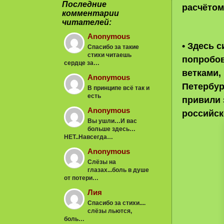
Последние
расчётом
комментарии
читателей:
Anonymous
• Здесь 
Спасибо за такие
стихи читаешь
попробов
сердце за…
ветками,
Anonymous
Петербур
В принципе всё так и
есть
привили 
Anonymous
российск
Вы ушли…И вас
больше здесь…
НЕТ..Навсегда…
Anonymous
Слёзы на
глазах...боль в душе
от потери…
Лия
Спасибо за стихи....
слёзы льются,
боль…