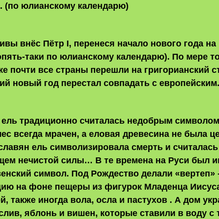
. (по юлианскому календарю)
ивы внёс Пётр I, перенеся начало нового года на 
опять-таки по юлианскому календарю). По мере то
веке почти все страны перешли на григорианский с
ий новый год перестал совпадать с европейским
и ель традиционно считалась недобрым символом
ес всегда мрачен, а еловая древесина не была це
славян ель символизировала смерть и считалась
ем нечистой силы… В те времена на Руси был и
енский символ. Под Рождество делали «вертеп» 
ию на фоне пещеры из фигурок Младенца Иисуса
й, также иногда вола, осла и пастухов . А дом ук
слив, яблонь и вишен, которые ставили в воду с 