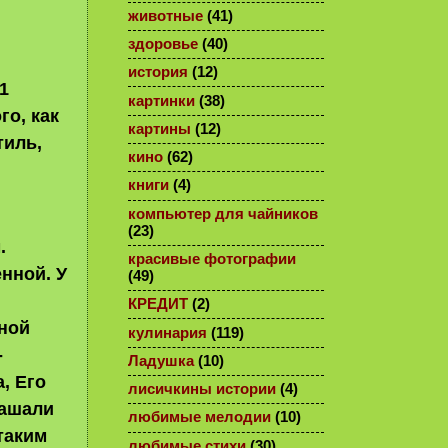
животные
(41)
здоровье
(40)
история
(12)
1
картинки
(38)
го, как
картины
(12)
тиль,
кино
(62)
.
книги
(4)
компьютер для чайников
(23)
.
красивые фотографии
нной. У
(49)
КРЕДИТ
(2)
ной
кулинария
(119)
-
Ладушка
(10)
, Его
лисичкины истории
(4)
рашали
любимые мелодии
(10)
таким
любимые стихи
(30)