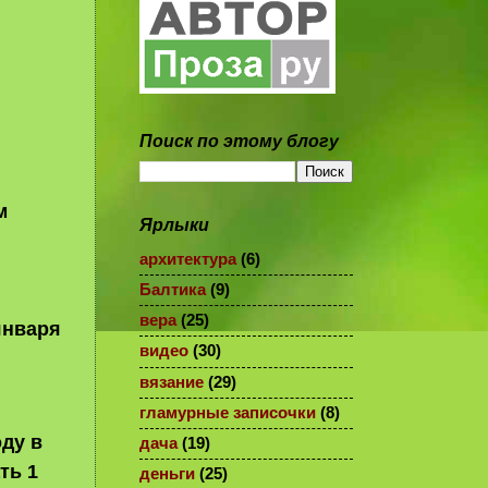
Поиск по этому блогу
м
Ярлыки
архитектура
(6)
Балтика
(9)
вера
(25)
января
видео
(30)
вязание
(29)
гламурные записочки
(8)
оду в
дача
(19)
ть 1
деньги
(25)