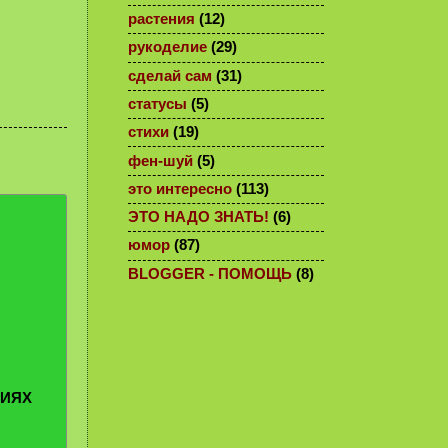
растения
(12)
рукоделие
(29)
сделай сам
(31)
статусы
(5)
стихи
(19)
фен-шуй
(5)
это интересно
(113)
ЭТО НАДО ЗНАТЬ!
(6)
юмор
(87)
BLOGGER - ПОМОЩЬ
(8)
РИЯХ