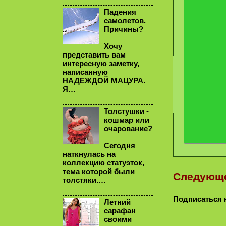
Падения
самолетов.
Причины?
Хочу
представить вам
интересную заметку,
написанную
НАДЕЖДОЙ МАЦУРА.
Я…
Толстушки -
кошмар или
очарование?
Сегодня
наткнулась на
коллекцию статуэток,
тема которой были
Следующ
толстяки.…
Подписаться 
Летний
сарафан
своими