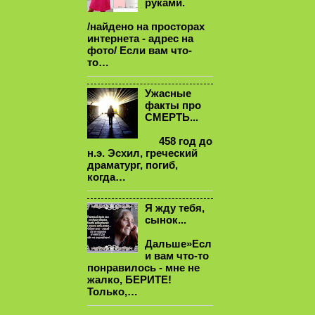
руками.
/найдено на просторах
интернета - адрес на
фото/ Если вам что-
то…
Ужасные
факты про
СМЕРТЬ...
458 год до
н.э. Эсхил, греческий
драматург, погиб,
когда…
Я жду тебя,
сынок...
Дальше»Есл
и вам что-то
понравилось - мне не
жалко, БЕРИТЕ!
Только,…