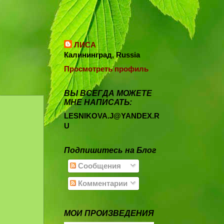
ЛИСА
Калининград, Russia
Просмотреть профиль
ВЫ ВСЕГДА МОЖЕТЕ
МНЕ НАПИСАТЬ:
LESNIKOVA.J@YANDEX.R
U
Подпишитесь на Блог
Сообщения
Комментарии
МОИ ПРОИЗВЕДЕНИЯ