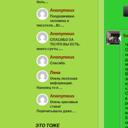
боль…
Anonymous
Поодерживаю
человека и
писателя....Вс…
Anonymous
Se
СПАСИБО ЗА
ТО,ЧТО ВЫ ЕСТЬ.
Ч
много суеты ,…
О
н
Anonymous
д
Спасибо.
м
п
Лена
В
з
Очень полезная
информация.
к
Наконец то я …
«
О
Anonymous
в
Очень красивые
р
стихи!
«
Перечитывала даже.…
в
б
н
ЭТО ТОЖЕ
о