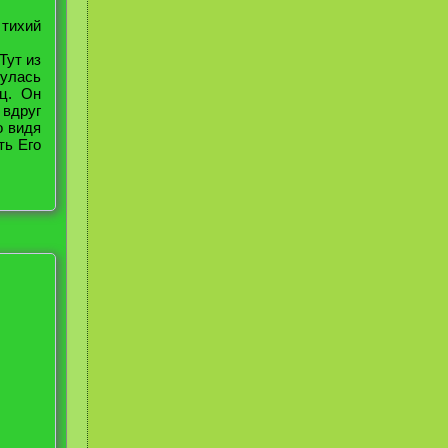
 тихий
Тут из
нулась
ц. Он
 вдруг
о видя
ть Его