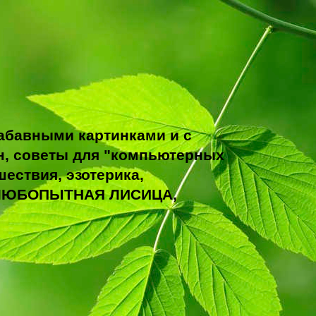
абавными картинками и с
н, советы для "компьютерных
ествия, эзотерика,
ТО ЛЮБОПЫТНАЯ ЛИСИЦА,