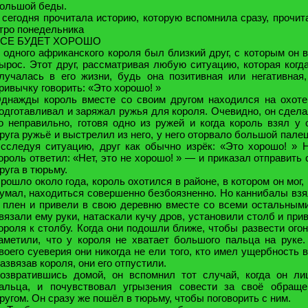
ольшой беды.
 сегодня прочитала историю, которую вспомнила сразу, прочит
тро понедельника
СЕ БУДЕТ ХОРОШО
 одного африканского короля был близкий друг, с которым он 
ырос. Этот друг, рассматривая любую ситуацию, которая когд
лучалась в его жизни, будь она позитивная или негативная
ривычку говорить: «Это хорошо! »
днажды король вместе со своим другом находился на охоте
одготавливал и заряжал ружья для короля. Очевидно, он сдела
о неправильно, готовя одно из ружей и когда король взял у 
руга ружьё и выстрелил из него, у него оторвало большой палец
сследуя ситуацию, друг как обычно изрёк: «Это хорошо! » 
ороль ответил: «Нет, это не хорошо! » — и приказал отправить 
руга в тюрьму.
рошло около года, король охотился в районе, в котором он мог, 
умал, находиться совершенно безбоязненно. Но каннибалы взя
 плен и привели в свою деревню вместе со всеми остальным
вязали ему руки, натаскали кучу дров, установили столб и при
ороля к столбу. Когда они подошли ближе, чтобы развести огон
аметили, что у короля не хватает большого пальца на руке.
воего суеверия они никогда не ели того, кто имел ущербность в
азвязав короля, они его отпустили.
озвратившись домой, он вспомнил тот случай, когда он л
альца, и почувствовал угрызения совести за своё обраще
ругом. Он сразу же пошёл в тюрьму, чтобы поговорить с ним.