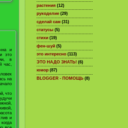
растения
(12)
рукоделие
(29)
сделай сам
(31)
статусы
(5)
стихи
(19)
фен-шуй
(5)
чна и
это интересно
(113)
и это
ии, в
ЭТО НАДО ЗНАТЬ!
(6)
й час,
юмор
(87)
ловек
BLOGGER - ПОМОЩЬ
(8)
ась на
начало
й, что
будучи
жной,
живой,
расота
тлив и
 когда
но все