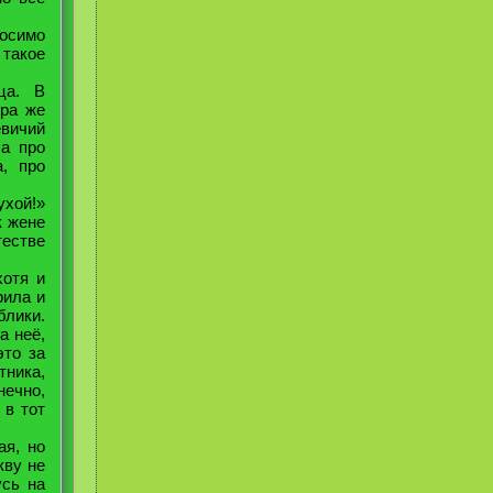
осимо
 такое
ца. В
тра же
вичий
ла про
а, про
ухой!»
к жене
тестве
хотя и
рила и
блики.
а неё,
это за
тника,
нечно,
 в тот
ая, но
кву не
усь на