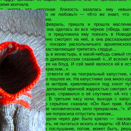
ремя молчала.
о иногда эта неполная близость казалась ему невын
учительной: «Нет, это не любовь!» — «Кто же знает, что
юбовь?» — отвечала она.
ак прошёл январь, февраль, пришла и прошла маслени
рощёное воскресенье она оделась во все чёрное («Ведь зав
истый понедельник!») и предложила ему поехать в Новоде
онастырь. Он удивлённо смотрел на неё, а она рассказыва
расоту и искренность похорон раскольничьего архиепископ
ение церковного хора, заставляющее трепетать сердце…
. Ох, уйду я куда-нибудь в монастырь, в какой-нибудь самый гл
 прочитала наизусть из древнерусских сказаний: «...И вселил 
го диавол летучего змея на блуд. И сей змей являлся ей в ес
еловеческом, зело прекрасном...».
а завтра она просила отвезти её на театральный капустник, 
аметила, что нет ничего пошлее их. На капустнике она много ку
ристально смотрела на актёров, кривлявшихся под хохот пу
дин из них сначала с деланной мрачной жадностью смотрел н
отом, пьяно припав к руке, справился о её спутнике: «А что 
расавец? Ненавижу»... В третьем часу ночи, выходя с капус
на не то шутя, не то серьёзно сказала: «Он был прав. Ко
расив. „Змей в естестве человеческом, зело прекрасном...“». И
ечер против обыкновения попросила отпустить экипаж...
исьмо, полученное недели через две было кратко — ласков
вёрдая просьба не ждать, не пытаться искать и видеть: «В Мос
ернусь, пойду пока на послушание, потом, может быть, реш