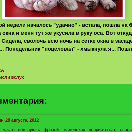
ой недели началось "удачно" - встала, пошла на 
окна и меня тут же укусила в руку оса. Вот откуд
 Сидела, сволочь всю ночь на сетке окна в засад
... Понедельник "поцеловал" - хмыкнула я... Пошл
СА
ысли вслух
мментария:
нн
28 августа, 2012
 часто пользуюсь фразой: маленькая неприятность спаса