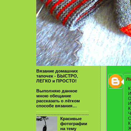
п
П
в
Н
ц
б
в
п
е
п
Вязание домашних
тапочек - БЫСТРО,
Л
ЛЕГКО и ПРОСТО!
К
Выполняю данное
И
мною обещание
О
рассказать о лёгком
И
способе вязания…
К
Ч
С
Красивые
К
фотографии
Ж
на тему