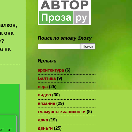
балкон,
а она
Поиск по этому блогу
е?
а на
Ярлыки
архитектура
(6)
Балтика
(9)
вера
(25)
видео
(30)
вязание
(29)
гламурные записочки
(8)
дача
(19)
деньги
(25)
ет от