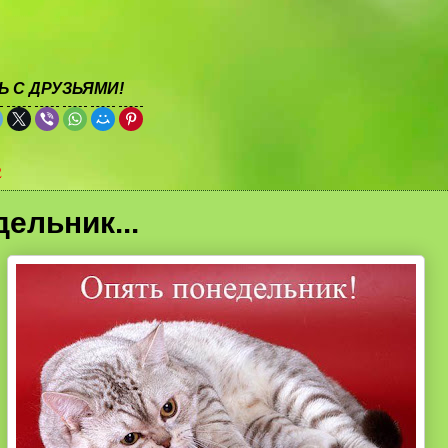
 С ДРУЗЬЯМИ!
2
ельник...