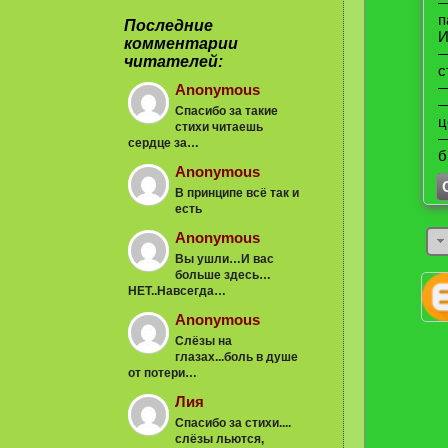
—
п
Последние
И
комментарии
—
читателей:
с
—
Anonymous
—
Спасибо за такие
ц
стихи читаешь
—
сердце за…
б
Anonymous
В принципе всё так и
есть
Anonymous
Вы ушли…И вас
больше здесь…
НЕТ..Навсегда…
Anonymous
Слёзы на
глазах...боль в душе
от потери…
Лия
Спасибо за стихи....
слёзы льются,