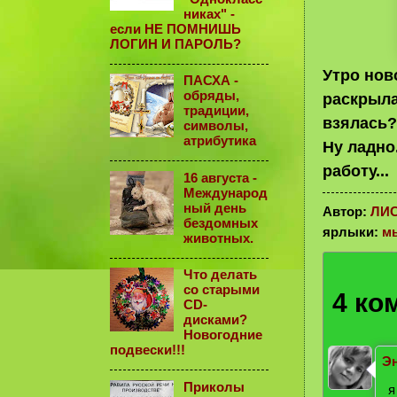
никах" -
если НЕ ПОМНИШЬ
ЛОГИН И ПАРОЛЬ?
Утро нов
ПАСХА -
обряды,
раскрыла 
традиции,
взялась?
символы,
атрибутика
Ну ладно
работу...
16 августа -
Международ
ный день
Автор:
ЛИ
бездомных
ярлыки:
м
животных.
Что делать
со старыми
4 ко
CD-
дисками?
Новогодние
подвески!!!
Э
Приколы
я