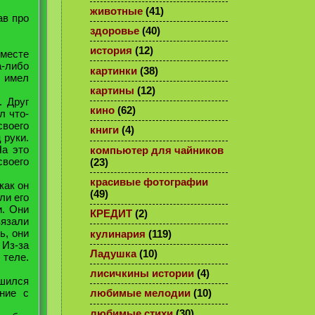
животные
(41)
ав про
здоровье
(40)
история
(12)
вместе
а-либо
картинки
(38)
, имел
картины
(12)
. Друг
кино
(62)
л что-
своего
книги
(4)
 руки.
На это
компьютер для чайников
своего
(23)
красивые фотографии
как он
(49)
ли его
и. Они
КРЕДИТ
(2)
вязали
ь, они
кулинария
(119)
 Из-за
Ладушка
(10)
 теле.
лисичкины истории
(4)
ишился
ние с
любимые мелодии
(10)
любимые стихи
(30)