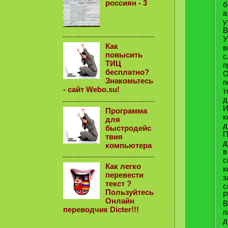
россиян - 3
б
а
у
В
У
Как
в
повысить
с
ТИЦ
п
бесплатно?
О
Знакомьтесь
п
- сайт Webo.su!
т
д
И
Программа
к
для
д
быстродейс
П
твия
д
компьютера
в
с
Как легко
к
перевести
з
текст ?
с
Пользуйтесь
Р
Онлайн
В
переводчик Dicter!!!
п
д