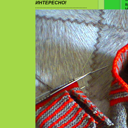
ИНТЕРЕСНО!
в
Н
м
л
Т
п
ч
м
к
п
.
И
е
ч
Н
з
п
О
п
к
О
к
в
П
т
в