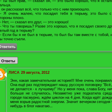
 Ты был прав, — сказал он, — это было хорошо, что я остал
альца.
 он рассказал всё, что только что с ним произошло.
 Я очень жалею, что посадил тебя в тюрьму, это было с
тороны плохо.
 Нет, — сказал его друг, — это хорошо!
 Что ты говоришь? Разве это хорошо, что я посадил своего др
елый год в тюрьму?
 Если бы я не был в тюрьме, то был бы там вместе с тобой, 
ы точно съели.
Ответить
Ответы
ЛИСА
29 августа, 2012
Энн, какая замечательная история!!! Мне очень понравил
Она ещё раз подтверждает нашу, русскую поговорку "Всё,
не делается - к лучшему!" Но у меня пока, слава Богу, ни
больше не случилось. Незаметно уже подкатила сред
городе пасмурно, ждём циклон на 4 дня. Когда идёт дождь
меня взрыв радостной энергии. Значит вечерком сегодня 
нибудь в блог накатаю...