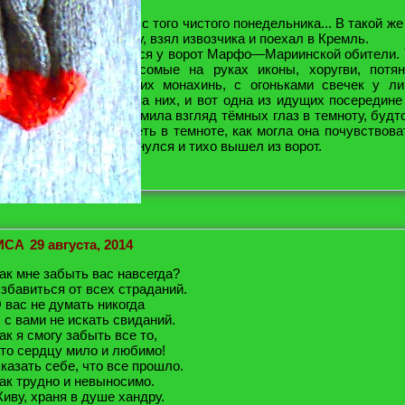
остриг...»
рошло почти два года с того чистого понедельника... В такой же
ечер он вышел из дому, взял извозчика и поехал в Кремль.
а Ордынке остановился у ворот Марфо—Мариинской обители. 
еркви показались несомые на руках иконы, хоругви, потя
елая вереница поющих монахинь, с огоньками свечек у ли
нимательно смотрел на них, и вот одна из идущих посередине
одняла голову и устремила взгляд тёмных глаз в темноту, будт
го. Что она могла видеть в темноте, как могла она почувствова
рисутствие? Он повернулся и тихо вышел из ворот.
Ответить
ИСА
29 августа, 2014
ак мне забыть вас навсегда?
збавиться от всех страданий.
 вас не думать никогда
 с вами не искать свиданий.
ак я смогу забыть все то,
то сердцу мило и любимо!
казать себе, что все прошло.
ак трудно и невыносимо.
иву, храня в душе хандру.