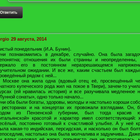
Ответить
rgio
29 августа, 2014
истый понедельник (И.А. Бунин).
ни познакомились в декабре, случайно. Она была загадо
епонятна; отношения их были странны и неопределенны, 
ержало его в постоянном неразрешающемся напряжен
учительном ожидании. И все же, каким счастьем был кажды
роведённый рядом с ней...
 Москве она жила одна (вдовый отец её, просвещённый че
натного купеческого рода жил на покое в Твери), зачем-то учил
урсах (ей нравилась история) и все разучивала медленное 
Лунной сонаты», одно только начало...
ни оба были богаты, здоровы, молоды и настолько хороши собо
 ресторанах и на концертах их провожали взглядами. Он, 
одом из Пензенской губернии, был тогда красив ю
итальянской» красотой и характер имел соответствующий: 
есёлый, постоянно готовый к счастливой улыбке. А у неё к
ыла какая-то индийская, персидская, и насколько он был бол
епоседлив, настолько она была молчалива и задумчива... Даже
н вдруг целовал её жарко, порывисто, она не противилась, 