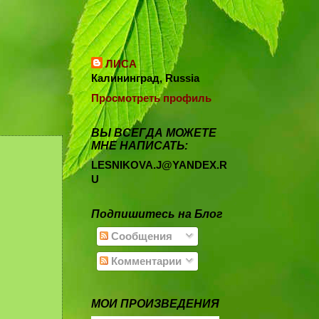
ЛИСА
Калининград, Russia
Просмотреть профиль
ВЫ ВСЕГДА МОЖЕТЕ
МНЕ НАПИСАТЬ:
LESNIKOVA.J@YANDEX.R
U
Подпишитесь на Блог
Сообщения
Комментарии
МОИ ПРОИЗВЕДЕНИЯ