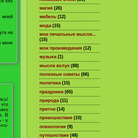
ся без
магия
(26)
 моей
мебель
(12)
мода
(15)
уга на
мои печальные мысли...
(15)
и меня
мои произведения
(12)
музыка
(1)
мысли вслух
(88)
полезные советы
(66)
политика
(15)
праздники
(65)
ась!
природа
(11)
 что
притчи
(14)
чего
а. В
происшествия
(10)
 - у
что-
психология
(9)
путешествия
(48)