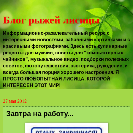
Блог рыжей лисицы
Информационно-развлекательный ресурс с
интересными новостями, забавными картинками и с
красивыми фотографиями. Здесь есть кулинарные
рецепты для мужчин, советы для "компьютерных
чайников", музыкальное видео, подборки полезных
советов, фотопутешествия, эзотерика, рукоделие, и
всегда большая порция хорошего настроения. Я
ПРОСТО ЛЮБОПЫТНАЯ ЛИСИЦА, КОТОРОЙ
ИНТЕРЕСЕН ЭТОТ МИР!
27 мая 2012
Завтра на работу...