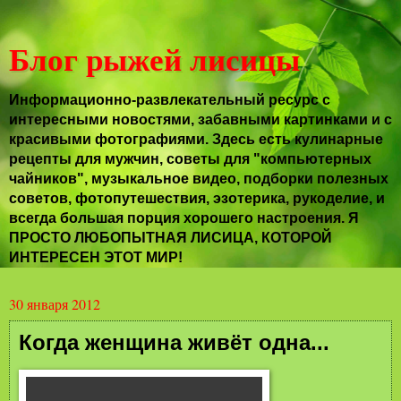
Блог рыжей лисицы
Информационно-развлекательный ресурс с
интересными новостями, забавными картинками и с
красивыми фотографиями. Здесь есть кулинарные
рецепты для мужчин, советы для "компьютерных
чайников", музыкальное видео, подборки полезных
советов, фотопутешествия, эзотерика, рукоделие, и
всегда большая порция хорошего настроения. Я
ПРОСТО ЛЮБОПЫТНАЯ ЛИСИЦА, КОТОРОЙ
ИНТЕРЕСЕН ЭТОТ МИР!
30 января 2012
Когда женщина живёт одна...