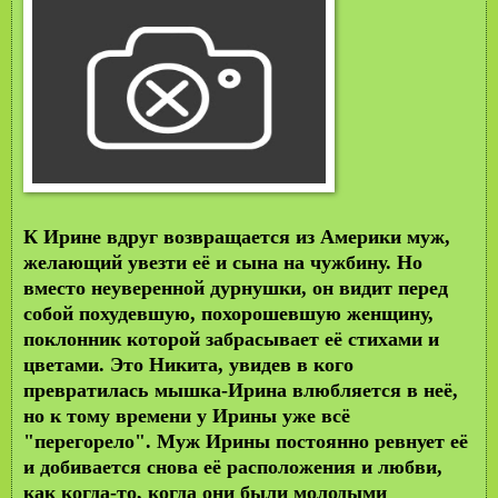
К Ирине вдруг возвращается из Америки муж,
желающий увезти её и сына на чужбину. Но
вместо неуверенной дурнушки, он видит перед
собой похудевшую, похорошевшую женщину,
поклонник которой забрасывает её стихами и
цветами. Это Никита, увидев в кого
превратилась мышка-Ирина влюбляется в неё,
но к тому времени у Ирины уже всё
"перегорело". Муж Ирины постоянно ревнует её
и добивается снова её расположения и любви,
как когда-то, когда они были молодыми