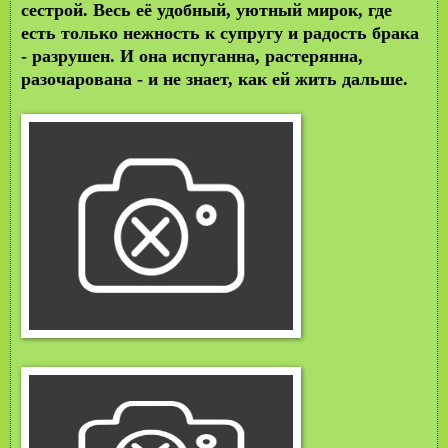
сестрой. Весь её удобный, уютный мирок, где
есть только нежность к супругу и радость брака
- разрушен. И она испуганна, растерянна,
разочарована - и не знает, как ей жить дальше.