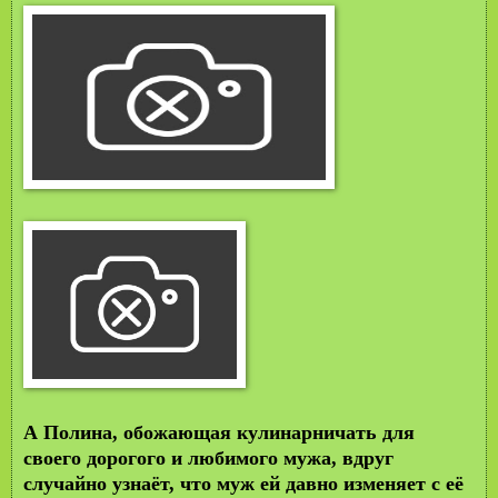
А Полина, обожающая кулинарничать для
своего дорогого и любимого мужа, вдруг
случайно узнаёт, что муж ей давно изменяет с её