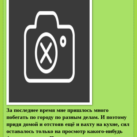
За последнее время мне пришлось много
побегать по городу по разным делам. И поэтому
придя домой и отстояв ещё и вахту на кухне, сил
оставалось только на просмотр какого-нибудь