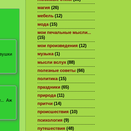
магия
(26)
мебель
(12)
мода
(15)
мои печальные мысли...
(15)
мои произведения
(12)
евушки
музыка
(1)
мысли вслух
(88)
полезные советы
(66)
политика
(15)
праздники
(65)
природа
(11)
... Аж
притчи
(14)
происшествия
(10)
психология
(9)
путешествия
(48)