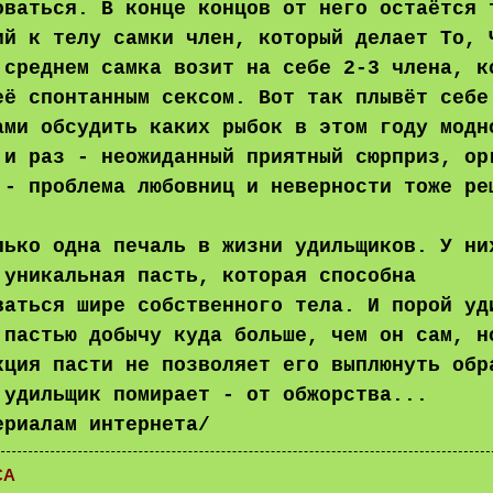
оваться. В конце концов от него остаётся 
ий к телу самки член, который делает То, 
 среднем самка возит на себе 2-3 члена, к
её спонтанным сексом. Вот так плывёт себе
ами обсудить каких рыбок в этом году модн
 и раз - неожиданный приятный сюрприз, ор
 - проблема любовниц и неверности тоже ре
лько одна печаль в жизни удильщиков. У ни
 уникальная пасть, которая способна
ваться шире собственного тела. И порой уд
 пастью добычу куда больше, чем он сам, н
кция пасти не позволяет его выплюнуть обр
 удильщик помирает - от обжорства...
ериалам интернета/
СА