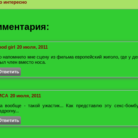
о интересно
мментария:
od girl
20 июля, 2011
о напомнило мне сцену из фильма европейский жиголо, где у д
ыл член вместо носа.
Ответить
ИСА
20 июля, 2011
а вообще - такой ужастик... Как представлю эту секс-бомбу
здрогну...
Ответить