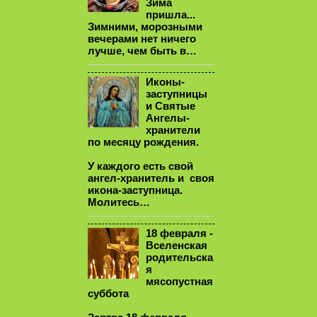
Зима
пришла...
Зимними, морозными
вечерами нет ничего
лучше, чем быть в…
Иконы-
заступницы
и Святые
Ангелы-
хранители
по месяцу рождения.
У каждого есть свой
ангел-хранитель и своя
икона-заступница.
Молитесь…
18 февраля -
Вселенская
родительска
я
мясопустная
суббота