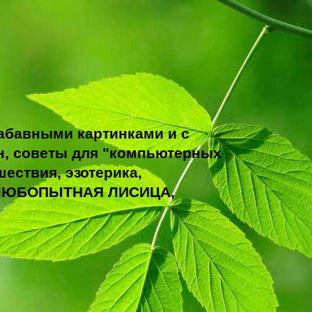
абавными картинками и с
н, советы для "компьютерных
ествия, эзотерика,
ТО ЛЮБОПЫТНАЯ ЛИСИЦА,