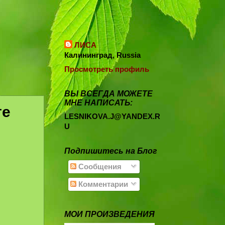
ЛИСА
Калининград, Russia
Просмотреть профиль
ВЫ ВСЕГДА МОЖЕТЕ
МНЕ НАПИСАТЬ:
те
LESNIKOVA.J@YANDEX.R
U
Подпишитесь на Блог
Сообщения
Комментарии
МОИ ПРОИЗВЕДЕНИЯ