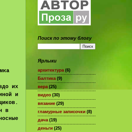
Поиск по этому блогу
Ярлыки
архитектура
(6)
мка
Балтика
(9)
здо их
вера
(25)
иной и
видео
(30)
щиков.
вязание
(29)
н в
гламурные записочки
(8)
носные
дача
(19)
деньги
(25)