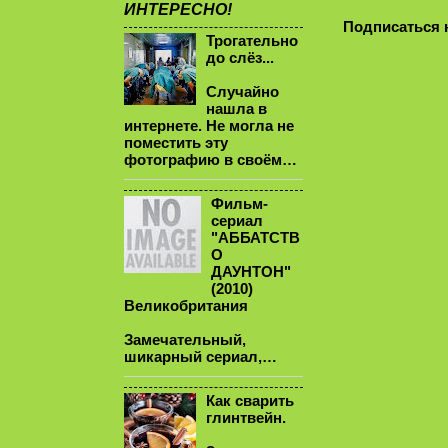
ИНТЕРЕСНО!
Подписаться 
Трогательно
до слёз...
Случайно
нашла в
интернете. Не могла не
поместить эту
фотографию в своём…
Фильм-
сериал
"АББАТСТВ
О
ДАУНТОН"
(2010)
Великобритания
Замечательный,
шикарный сериал,…
Как сварить
глинтвейн.