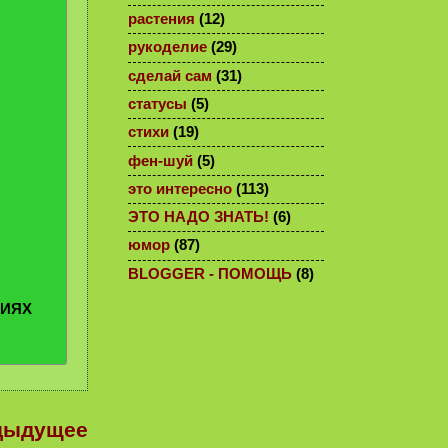
растения
(12)
рукоделие
(29)
сделай сам
(31)
статусы
(5)
стихи
(19)
фен-шуй
(5)
это интересно
(113)
ЭТО НАДО ЗНАТЬ!
(6)
юмор
(87)
BLOGGER - ПОМОЩЬ
(8)
РИЯХ
дыдущее