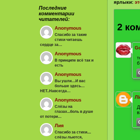
ярлыки:
эт
Последние
комментарии
читателей:
2 ко
Anonymous
Спасибо за такие
стихи читаешь
сердце за…
Go
Anonymous
т
В принципе всё так и
б
есть
Anonymous
Вы ушли…И вас
больше здесь…
НЕТ..Навсегда…
Л
Anonymous
Слёзы на
Д
глазах...боль в душе
в
от потери…
Лия
Спасибо за стихи....
слёзы льются,