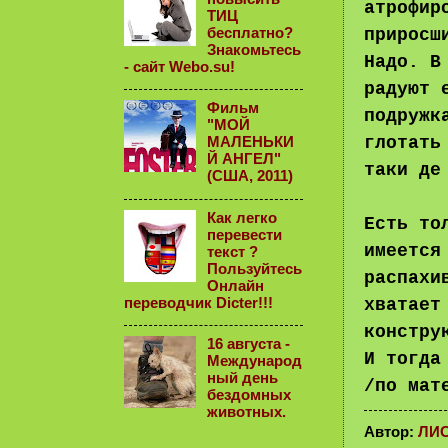
атрофир
ТИЦ
бесплатно?
приросш
Знакомьтесь
Надо. В
- сайт Webo.su!
радуют 
Фильм
подружк
"МОЙ
глотать
МАЛЕНЬКИ
Й АНГЕЛ"
таки де
(США, 2011)
Как легко
Есть то
перевести
имеется
текст ?
Пользуйтесь
распахи
Онлайн
переводчик Dicter!!!
хватает
констру
16 августа -
И тогда
Международ
ный день
/по мат
бездомных
животных.
Автор:
ЛИ