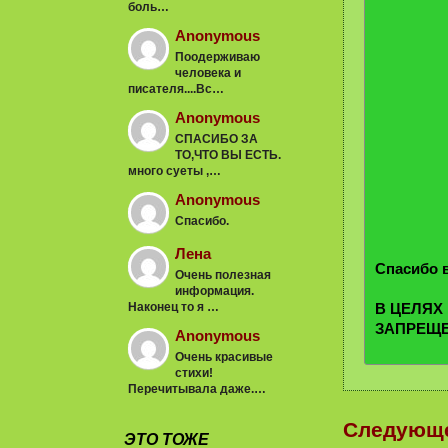
боль…
Anonymous
Поодерживаю
человека и
писателя....Вс…
Anonymous
СПАСИБО ЗА
ТО,ЧТО ВЫ ЕСТЬ.
много суеты ,…
Anonymous
Спасибо.
Лена
Спасибо в
Очень полезная
информация.
Наконец то я …
В ЦЕЛЯХ
ЗАПРЕЩ
Anonymous
Очень красивые
стихи!
Перечитывала даже.…
Следующ
ЭТО ТОЖЕ