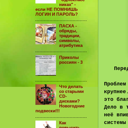
никах" -
если НЕ ПОМНИШЬ
ЛОГИН И ПАРОЛЬ?
ПАСХА -
обряды,
традиции,
символы,
атрибутика
Приколы
россиян - 3
Пере
Проблем
Что делать
крупнее
со старыми
CD-
это бла
дисками?
Новогодние
Дело в 
подвески!!!
неё впи
системы
Как
повысить