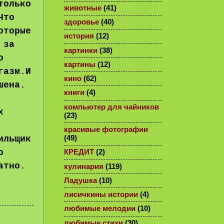
только
животные
(41)
Что
здоровье
(40)
оторые
история
(12)
 за
картинки
(38)
о
картины
(12)
газм.И
кино
(62)
шена.
книги
(4)
компьютер для чайников
х
(23)
красивые фотографии
ильщик
(49)
о
КРЕДИТ
(2)
атно.
кулинария
(119)
Ладушка
(10)
лисичкины истории
(4)
любимые мелодии
(10)
любимые стихи
(30)