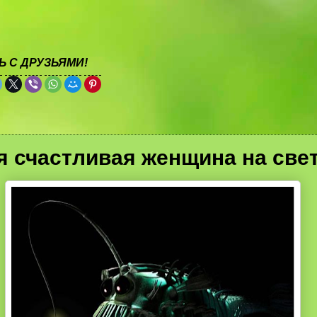
 С ДРУЗЬЯМИ!
 счастливая женщина на све