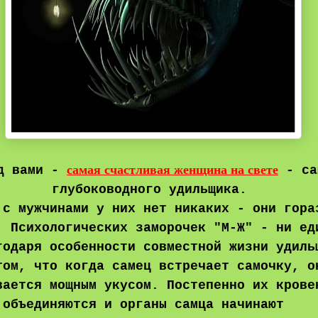
самая счастливая женщина на свете
д вами -
- са
глубоководного удильщика.
 с мужчинами у них нет никаких - они гора
. Психологических заморочек "М-Ж" - ни ед
годаря особенности совместной жизни удиль
том, что когда самец встречает самочку, о
вается мощным укусом. Постепенно их крове
 объединяются и органы самца начинают