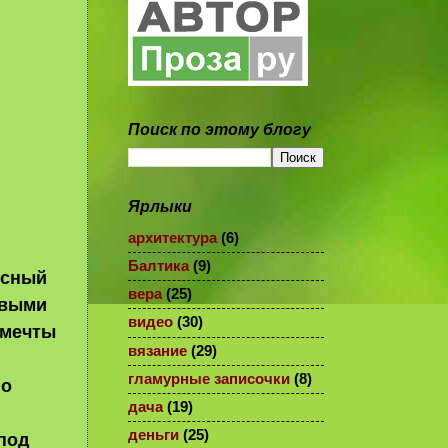
Поиск по этому блогу
Ярлыки
архитектура
(6)
Балтика
(9)
есный
вера
(25)
овыми
видео
(30)
 мечты
вязание
(29)
гламурные записочки
(8)
го
дача
(19)
деньги
(25)
под