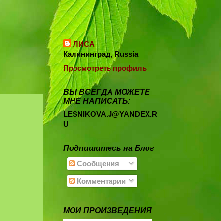
ЛИСА
Калининград, Russia
Просмотреть профиль
ВЫ ВСЕГДА МОЖЕТЕ
МНЕ НАПИСАТЬ:
LESNIKOVA.J@YANDEX.R
U
Подпишитесь на Блог
Сообщения
Комментарии
МОИ ПРОИЗВЕДЕНИЯ