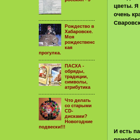
цветы. Я
очень кр
Сваровс
Рождество в
Хабаровске.
Моя
рождественс
кая
прогулка.
ПАСХА -
обряды,
традиции,
символы,
атрибутика
Что делать
со старыми
CD-
дисками?
Новогодние
подвески!!!
И есть п
приобрес