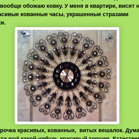
 вообще обожаю ковку. У меня в квартире, висят 
асивые кованные часы, украшенные стразами
ки.
арочка красивых, кованных, витых вешалок. Дум
ти ещё какой-нибудь красивый торшер. Естестве