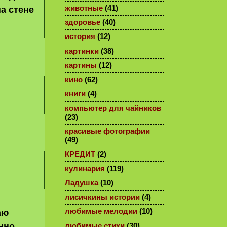
животные
(41)
на стене
здоровье
(40)
история
(12)
картинки
(38)
картины
(12)
кино
(62)
книги
(4)
компьютер для чайников
(23)
красивые фотографии
(49)
КРЕДИТ
(2)
кулинария
(119)
Ладушка
(10)
лисичкины истории
(4)
любимые мелодии
(10)
аю
нно
любимые стихи
(30)