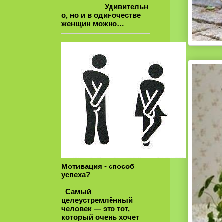
Удивительн
о, но и в одиночестве
женщин можно…
Мотивация - способ
успеха?
Самый
целеустремлённый
человек — это тот,
который очень хочет