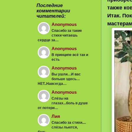
Последние
также ко
комментарии
Итак. По
читателей:
мастерам
Anonymous
Спасибо за такие
стихи читаешь
сердце за…
Anonymous
В принципе всё так и
есть
Anonymous
Вы ушли…И вас
больше здесь…
НЕТ..Навсегда…
Anonymous
Слёзы на
глазах...боль в душе
от потери…
Лия
Спасибо за стихи....
слёзы льются,
боль…