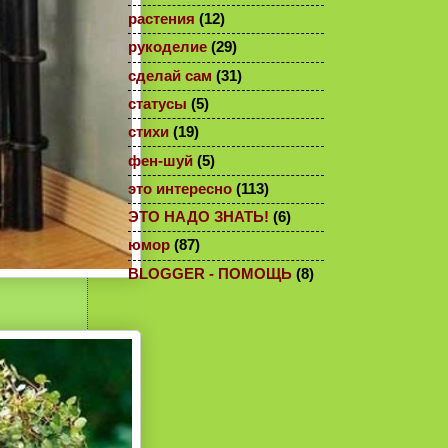
растения
(12)
рукоделие
(29)
сделай сам
(31)
статусы
(5)
стихи
(19)
фен-шуй
(5)
это интересно
(113)
ЭТО НАДО ЗНАТЬ!
(6)
юмор
(87)
BLOGGER - ПОМОЩЬ
(8)