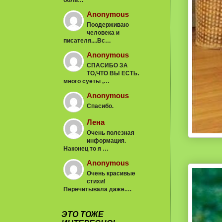
Anonymous
Поодерживаю
человека и
писателя....Вс…
Anonymous
СПАСИБО ЗА
ТО,ЧТО ВЫ ЕСТЬ.
много суеты ,…
Anonymous
Спасибо.
Лена
Очень полезная
информация.
Наконец то я …
Anonymous
Очень красивые
стихи!
Перечитывала даже.…
ЭТО ТОЖЕ