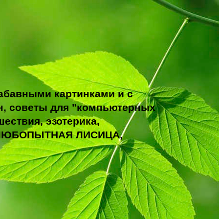
абавными картинками и с
н, советы для "компьютерных
ествия, эзотерика,
ТО ЛЮБОПЫТНАЯ ЛИСИЦА,