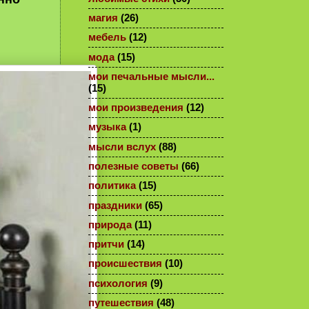
магия
(26)
мебель
(12)
мода
(15)
мои печальные мысли...
(15)
мои произведения
(12)
музыка
(1)
мысли вслух
(88)
полезные советы
(66)
политика
(15)
праздники
(65)
природа
(11)
притчи
(14)
происшествия
(10)
психология
(9)
путешествия
(48)