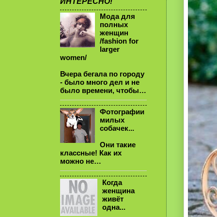
ИНТЕРЕСНО!
Мода для
полных
женщин
/fashion for
larger
women/
Вчера бегала по городу
- было много дел и не
было времени, чтобы…
Фотографии
милых
собачек...
Они такие
классные! Как их
можно не…
Когда
женщина
живёт
одна...