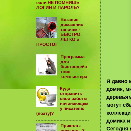
если НЕ ПОМНИШЬ
ЛОГИН И ПАРОЛЬ?
Вязание
домашних
тапочек -
БЫСТРО,
ЛЕГКО и
ПРОСТО!
Программа
для
быстродейс
твия
компьютера
Я давно 
домик, м
Куда
отправить
деревьям
свои работы
начинающем
могут сб
у писателю
коллекци
(поэту)?
домика и
Приколы
Сегодня 
россиян - 3