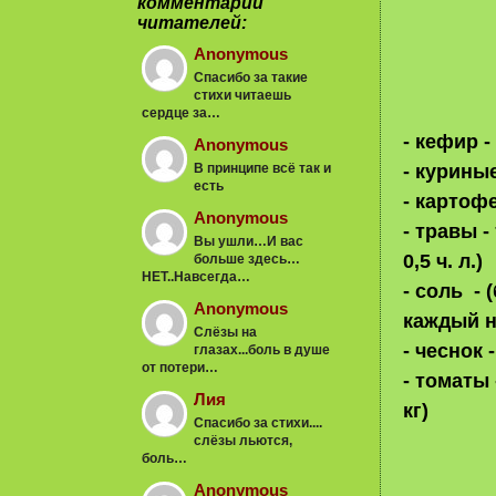
комментарии
читателей:
Anonymous
Спасибо за такие
стихи читаешь
сердце за…
- кефир - 
Anonymous
В принципе всё так и
- куриные
есть
- картофе
Anonymous
- травы 
Вы ушли…И вас
0,5 ч. л.)
больше здесь…
НЕТ..Навсегда…
- соль -
Anonymous
каждый н
Слёзы на
- чеснок 
глазах...боль в душе
от потери…
- томаты
Лия
кг)
Спасибо за стихи....
слёзы льются,
боль…
Anonymous