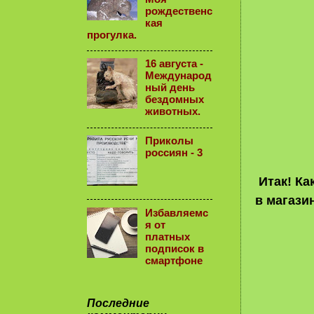
рождественс
кая
прогулка.
16 августа -
Международ
ный день
бездомных
животных.
Приколы
россиян - 3
Итак! Ка
в магази
Избавляемс
я от
платных
подписок в
смартфоне
Последние