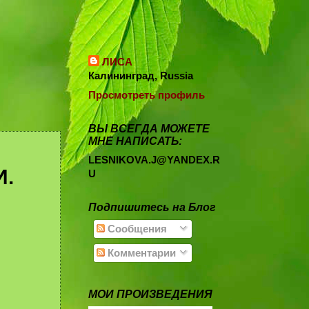
ЛИСА
Калининград, Russia
Просмотреть профиль
ВЫ ВСЕГДА МОЖЕТЕ
МНЕ НАПИСАТЬ:
LESNIKOVA.J@YANDEX.R
И.
U
Подпишитесь на Блог
Сообщения
Комментарии
МОИ ПРОИЗВЕДЕНИЯ