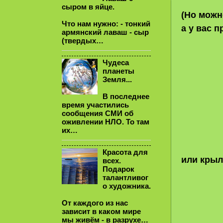
сыром в яйце.
(Но можн
Что нам нужно: - тонкий
а у вас 
армянский лаваш - сыр
(твердых…
Чудеса
планеты
Земля...
В последнее
время участились
сообщения СМИ об
оживлении НЛО. То там
их…
Красота для
или крыл
всех.
Подарок
талантливог
о художника.
От каждого из нас
зависит в каком мире
мы живём - в разрухе…