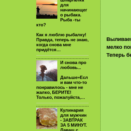
для
начинающег
о рыбака.
Рыба -ты
кто?
Как я люблю рыбалку!
Выливаем
Правда, теперь не знаю,
когда снова мне
мелко по
придётся…
Теперь б
И снова про
любовь...
Дальше»Есл
и вам что-то
понравилось - мне не
жалко, БЕРИТЕ!
Только, пожалуйста,…
Кулинария
для мужчин
- ЗАВТРАК
ЗА 5 МИНУТ.
Лаваш с