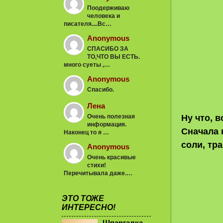
Поодерживаю
человека и
писателя....Вс…
Anonymous
СПАСИБО ЗА
ТО,ЧТО ВЫ ЕСТЬ.
много суеты ,…
Anonymous
Спасибо.
Лена
Очень полезная
Ну что, 
информация.
Сначала 
Наконец то я …
соли, тр
Anonymous
Очень красивые
стихи!
Перечитывала даже.…
ЭТО ТОЖЕ
ИНТЕРЕСНО!
Шпаргалка