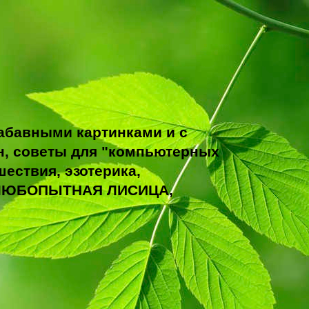
абавными картинками и с
н, советы для "компьютерных
ествия, эзотерика,
ТО ЛЮБОПЫТНАЯ ЛИСИЦА,