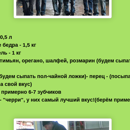
0,5 л
 бедра - 1,5 кг
ль - 1 кг
- тимьян, орегано, шалфей, розмарин (будем сыпа
 (будем сыпать пол-чайной ложки)- перец - (посып
а свой вкус)
- примерно 6-7 зубчиков
 - "черри", у них самый лучший вкус!(берём приме