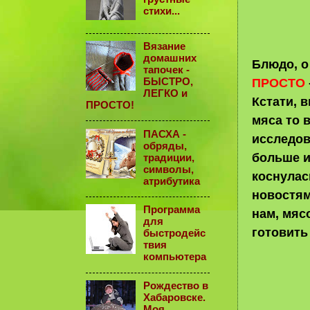
стихи...
Вязание
домашних
Блюдо, о
тапочек -
ПРОСТО
БЫСТРО,
ЛЕГКО и
Кстати, в
ПРОСТО!
мяса то в
ПАСХА -
исследов
обряды,
больше и
традиции,
символы,
коснулас
атрибутика
новостям
Программа
нам, мяс
для
готовить
быстродейс
твия
компьютера
Рождество в
Хабаровске.
Моя