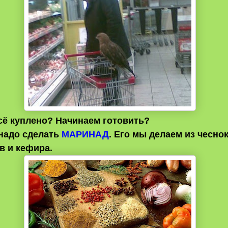
всё куплено? Начинаем готовить?
надо сделать
МАРИНАД
. Его мы делаем из чеснок
ав и кефира.