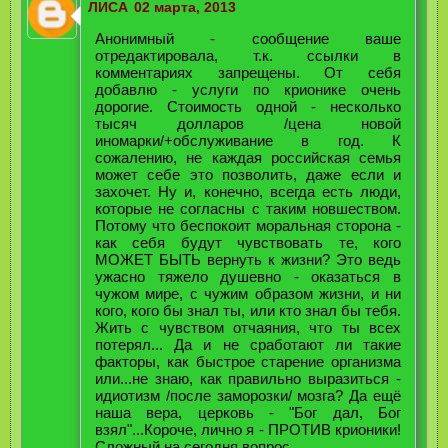
ЛИСА
02 марта, 2013
Анонимный - сообщение ваше
отредактировала, т.к. ссылки в
комментариях запрещены. От себя
добавлю - услуги по крионике очень
дорогие. Стоимость одной - несколько
тысяч долларов /цена новой
иномарки/+обслуживание в год. К
сожалению, не каждая российская семья
может себе это позволить, даже если и
захочет. Ну и, конечно, всегда есть люди,
которые не согласны с таким новшеством.
Потому что беспокоит моральная сторона -
как себя будут чувствовать те, кого
МОЖЕТ БЫТЬ вернуть к жизни? Это ведь
ужасно тяжело душевно - оказаться в
чужом мире, с чужим образом жизни, и ни
кого, кого бы знал ты, или кто знал бы тебя.
Жить с чувством отчаяния, что ты всех
потерял... Да и не сработают ли такие
факторы, как быстрое старение организма
или...не знаю, как правильно выразиться -
идиотизм /после заморозки/ мозга? Да ещё
наша вера, церковь - "Бог дал, Бог
взял"...Короче, лично я - ПРОТИВ крионики!
Сложный на сегодня вопрос...