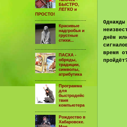
БЫСТРО,
ЛЕГКО и
ПРОСТО!
Однажды
Красивые
неизвес
надгробья и
грустные
днём ил
стихи...
сигнало
время о
ПАСХА -
обряды,
пройдё
традиции,
символы,
атрибутика
Программа
для
быстродейс
твия
компьютера
Рождество в
Хабаровске.
Моя