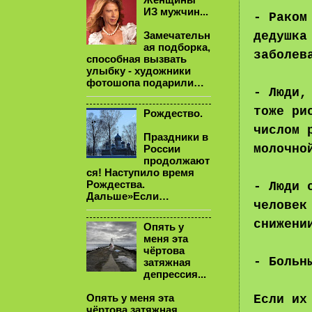
ИЗ мужчин...
- Раком
дедушка
Замечательн
ая подборка,
заболев
способная вызвать
улыбку - художники
фотошопа подарили…
- Люди,
тоже ри
Рождество.
числом 
Праздники в
молочно
России
продолжают
ся! Наступило время
Рождества.
- Люди 
Дальше»Если…
человек
снижени
Опять у
меня эта
чёртова
- Больн
затяжная
депрессия...
Если их
Опять у меня эта
чёртова затяжная