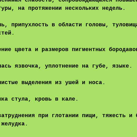
яснимая слабость, сопровождающаяся повыше
туры, на протяжении нескольких недель.
ль, припухлость в области головы, туловищ
стей.
ение цвета и размеров пигментных бородаво
лась язвочка, уплотнение на губе, языке.
нистые выделения из ушей и носа.
жка стула, кровь в кале.
затруднения при глотании пищи, тяжесть и 
 желудка.