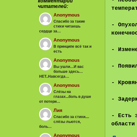
- Необъ
комментарии
читателей:
темпера
Anonymous
Спасибо за такие
- Опухо
стихи читаешь
сердце за…
конечно
Anonymous
В принципе всё так и
- Измен
есть
Anonymous
- Появи
Вы ушли…И вас
больше здесь…
НЕТ..Навсегда…
- Кровя
Anonymous
Слёзы на
глазах...боль в душе
- Задер
от потери…
Лия
- Есть 
Спасибо за стихи....
слёзы льются,
области
боль…
Anonymous