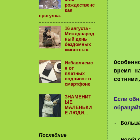
рождественс
кая
прогулка.
16 августа -
Международ
ный день
бездомных
животных.
Особенн
Избавляемс
я от
время н
платных
подписок в
сотнями
смартфоне
ЗНАМЕНИТ
Если обн
ЫЕ
обращайт
МАЛЕНЬКИ
Е ЛЮДИ...
- Больш
Последние