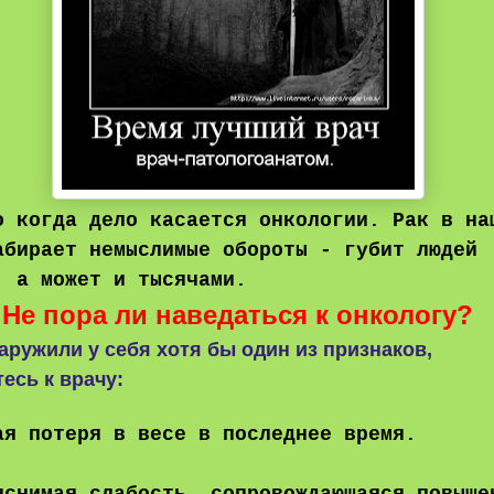
о когда дело касается онкологии. Рак в на
абирает немыслимые обороты - губит людей
, а может и тысячами.
Не пора ли наведаться к онкологу?
аружили у себя хотя бы один из признаков,
есь к врачу:
ая потеря в весе в последнее время.