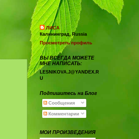
ЛИСА
Калининград, Russia
Просмотреть профиль
ВЫ ВСЕГДА МОЖЕТЕ
МНЕ НАПИСАТЬ:
LESNIKOVA.J@YANDEX.R
U
Подпишитесь на Блог
Сообщения
Комментарии
МОИ ПРОИЗВЕДЕНИЯ