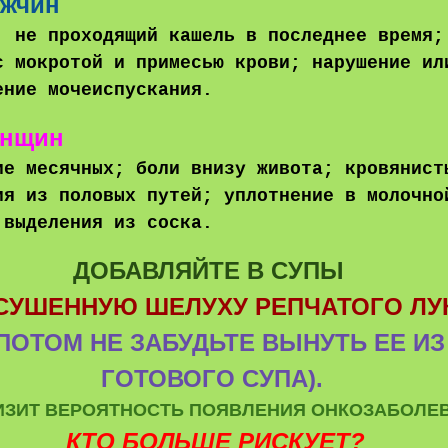
ужчин
, не проходящий кашель в последнее время;
с мокротой и примесью крови; нарушение ил
ение мочеиспускания.
енщин
ие месячных; боли внизу живота; кровянист
ия из половых путей; уплотнение в молочно
 выделения из соска.
ДОБАВЛЯЙТЕ В СУПЫ
СУШЕННУЮ ШЕЛУХУ РЕПЧАТОГО ЛУ
(ПОТОМ НЕ ЗАБУДЬТЕ ВЫНУТЬ ЕЕ ИЗ
ГОТОВОГО СУПА).
ИЗИТ ВЕРОЯТНОСТЬ ПОЯВЛЕНИЯ ОНКОЗАБОЛЕ
КТО БОЛЬШЕ РИСКУЕТ?