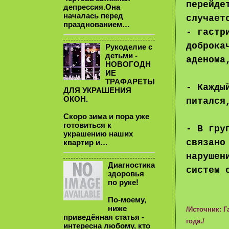
перейде
депрессия.Она
началась перед
случает
празднованием…
- гастр
доброка
Рукоделие с
детьми -
аденома
НОВОГОДН
ИЕ
ТРАФАРЕТЫ
- Кажды
ДЛЯ УКРАШЕНИЯ
ОКОН.
питался
Скоро зима и пора уже
готовиться к
- В гру
украшению наших
связано
квартир и…
нарушен
Диагностика
систем 
здоровья
по руке!
По-моему,
ниже
/Источник: Г
приведённая статья -
года./
интересна любому, кто