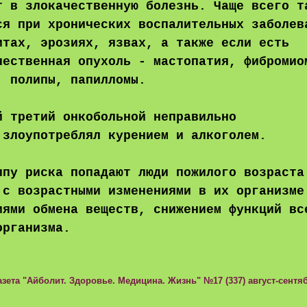
т в злокачественную болезнь. Чаще всего т
ся при хронических воспалительных заболев
итах, эрозиях, язвах, а также если есть
чественная опухоль - мастопатия, фибромио
, полипы, папилломы.
й третий онкобольной неправильно
,злоупотреблял курением и алкоголем.
ппу риска попадают люди пожилого возраста
 с возрастными изменениями в их организме
иями обмена веществ, снижением функций вс
организма.
азета "Айболит. Здоровье. Медицина. Жизнь" №17 (337) август-сентя