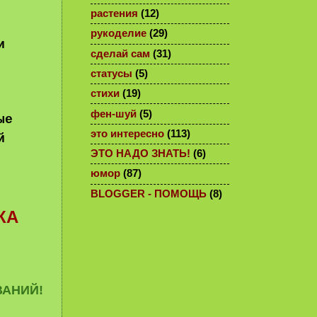
растения
(12)
рукоделие
(29)
и
сделай сам
(31)
статусы
(5)
стихи
(19)
фен-шуй
(5)
ые
это интересно
(113)
й
ЭТО НАДО ЗНАТЬ!
(6)
юмор
(87)
BLOGGER - ПОМОЩЬ
(8)
КА
ВАНИЙ!