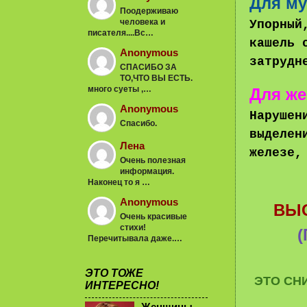
Для м
Поодерживаю
человека и
Упорный
писателя....Вс…
кашель 
Anonymous
затрудн
СПАСИБО ЗА
ТО,ЧТО ВЫ ЕСТЬ.
много суеты ,…
Для ж
Anonymous
Нарушен
Спасибо.
выделен
Лена
железе,
Очень полезная
информация.
Наконец то я …
Anonymous
ВЫ
Очень красивые
стихи!
Перечитывала даже.…
ЭТО ТОЖЕ
ЭТО СН
ИНТЕРЕСНО!
Женщины