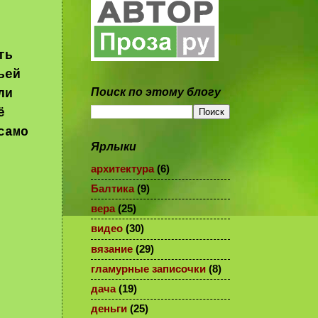
ть
ьей
Поиск по этому блогу
ли
ё
само
Ярлыки
архитектура
(6)
Балтика
(9)
вера
(25)
видео
(30)
вязание
(29)
гламурные записочки
(8)
дача
(19)
деньги
(25)