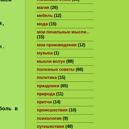
нием
магия
(26)
мебель
(12)
а,
мода
(15)
мои печальные мысли...
(15)
мои произведения
(12)
к.
музыка
(1)
мысли вслух
(88)
полезные советы
(66)
политика
(15)
праздники
(65)
природа
(11)
притчи
(14)
боль в
происшествия
(10)
психология
(9)
путешествия
(48)