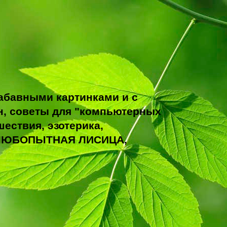
абавными картинками и с
н, советы для "компьютерных
ествия, эзотерика,
ТО ЛЮБОПЫТНАЯ ЛИСИЦА,