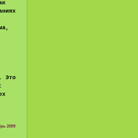
ак
аниях
ма,
. Это
:
ех
брь 2009