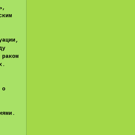
ь,
ским
уации,
ду
 раком
х.
 о
иями.