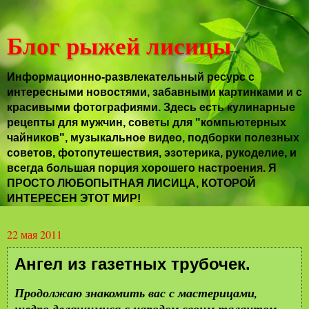
Блог рыжей лисицы
Информационно-развлекательный ресурс с
интересными новостями, забавными картинками и с
красивыми фотографиями. Здесь есть кулинарные
рецепты для мужчин, советы для "компьютерных
чайников", музыкальное видео, подборки полезных
советов, фотопутешествия, эзотерика, рукоделие, и
всегда большая порция хорошего настроения. Я
ПРОСТО ЛЮБОПЫТНАЯ ЛИСИЦА, КОТОРОЙ
ИНТЕРЕСЕН ЭТОТ МИР!
22 мая 2011
Ангел из газетных трубочек.
Продолжаю знакомить вас с мастерицами,
щедро делящимися с народом своим талантом.