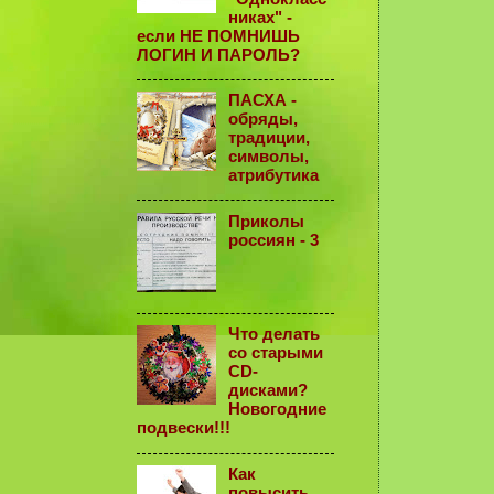
никах" -
если НЕ ПОМНИШЬ
ЛОГИН И ПАРОЛЬ?
ПАСХА -
обряды,
традиции,
символы,
атрибутика
Приколы
россиян - 3
Что делать
со старыми
CD-
дисками?
Новогодние
подвески!!!
Как
повысить