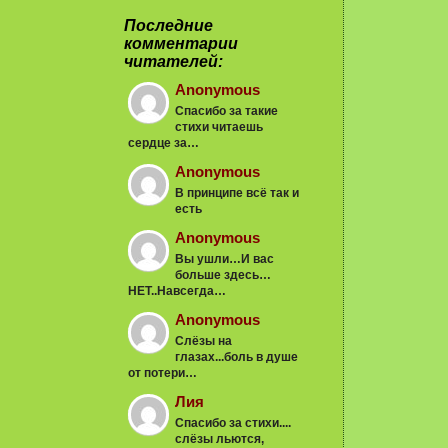
Последние
комментарии
читателей:
Anonymous
Спасибо за такие
стихи читаешь
сердце за…
Anonymous
В принципе всё так и
есть
Anonymous
Вы ушли…И вас
больше здесь…
НЕТ..Навсегда…
Anonymous
Слёзы на
глазах...боль в душе
от потери…
Лия
Спасибо за стихи....
слёзы льются,