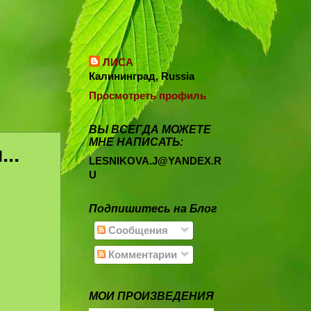
ЛИСА
Калининград, Russia
Просмотреть профиль
ВЫ ВСЕГДА МОЖЕТЕ
МНЕ НАПИСАТЬ:
..
LESNIKOVA.J@YANDEX.R
U
Подпишитесь на Блог
Сообщения
Комментарии
МОИ ПРОИЗВЕДЕНИЯ