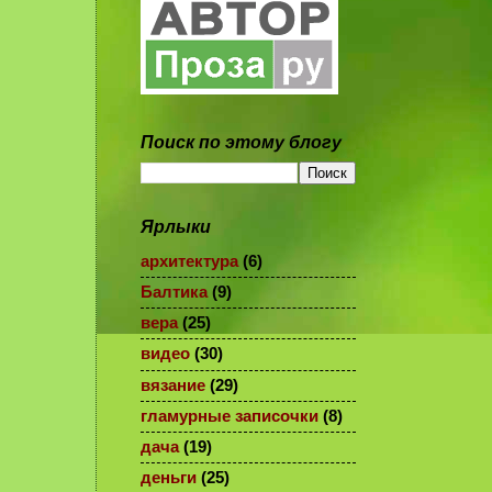
Поиск по этому блогу
Ярлыки
архитектура
(6)
Балтика
(9)
вера
(25)
видео
(30)
вязание
(29)
гламурные записочки
(8)
дача
(19)
деньги
(25)