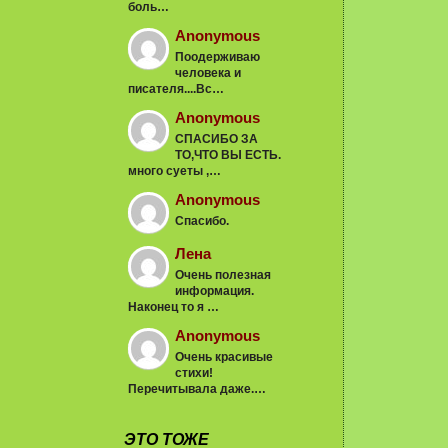
боль…
Anonymous
Поодерживаю
человека и
писателя....Вс…
Anonymous
СПАСИБО ЗА
ТО,ЧТО ВЫ ЕСТЬ.
много суеты ,…
Anonymous
Спасибо.
Лена
Очень полезная
информация.
Наконец то я …
Anonymous
Очень красивые
стихи!
Перечитывала даже.…
ЭТО ТОЖЕ