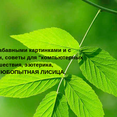
абавными картинками и с
н, советы для "компьютерных
ествия, эзотерика,
ТО ЛЮБОПЫТНАЯ ЛИСИЦА,