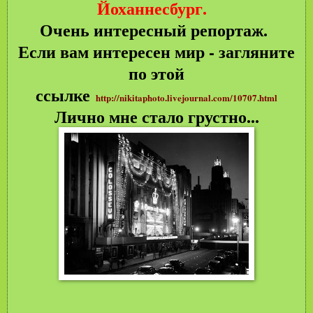
Йоханнесбург.
Очень интересный репортаж.
Если вам интересен мир - загляните
по этой
ссылке
http://nikitaphoto.livejournal.com/10707.html
Лично мне стало грустно...