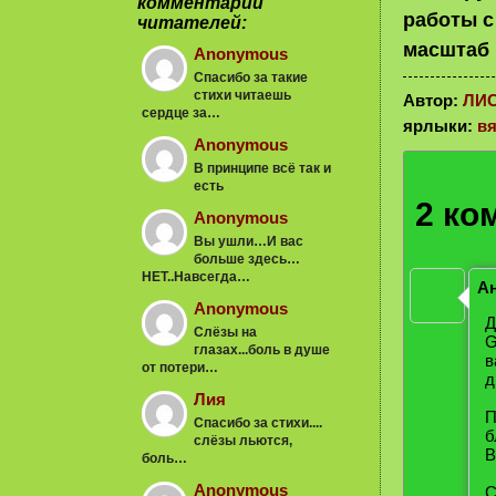
комментарии
работы с
читателей:
масштаб 
Anonymous
Спасибо за такие
стихи читаешь
Автор:
ЛИ
сердце за…
ярлыки:
вя
Anonymous
В принципе всё так и
есть
2 ко
Anonymous
Вы ушли…И вас
больше здесь…
НЕТ..Навсегда…
А
Anonymous
Д
Слёзы на
G
глазах...боль в душе
в
от потери…
д
Лия
П
Спасибо за стихи....
б
слёзы льются,
В
боль…
Anonymous
С