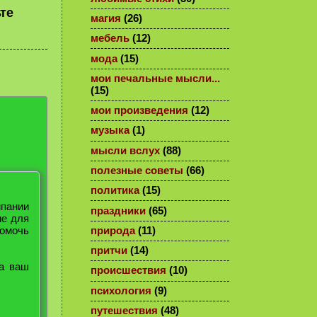
те
магия
(26)
мебель
(12)
мода
(15)
мои печальные мысли...
(15)
мои произведения
(12)
музыка
(1)
мысли вслух
(88)
полезные советы
(66)
политика
(15)
мпании
праздники
(65)
ие для
помочь
природа
(11)
притчи
(14)
на ваш
происшествия
(10)
психология
(9)
путешествия
(48)