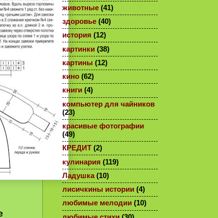
животные
(41)
здоровье
(40)
история
(12)
картинки
(38)
картины
(12)
кино
(62)
книги
(4)
компьютер для чайников
(23)
красивые фотографии
(49)
КРЕДИТ
(2)
кулинария
(119)
Ладушка
(10)
лисичкины истории
(4)
любимые мелодии
(10)
е
любимые стихи
(30)