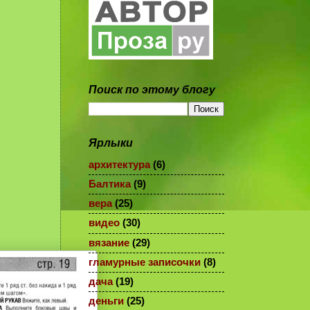
Поиск по этому блогу
Ярлыки
архитектура
(6)
Балтика
(9)
вера
(25)
видео
(30)
вязание
(29)
гламурные записочки
(8)
дача
(19)
деньги
(25)