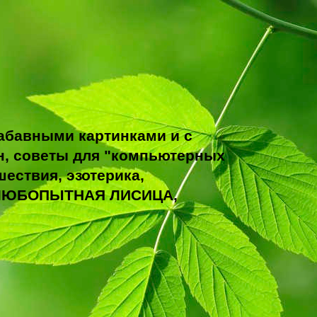
абавными картинками и с
н, советы для "компьютерных
ествия, эзотерика,
ТО ЛЮБОПЫТНАЯ ЛИСИЦА,