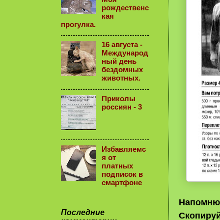
рождественс
кая
прогулка.
16 августа -
Международ
ный день
бездомных
животных.
Приколы
россиян - 3
Избавляемс
я от
платных
подписок в
смартфоне
Напомню,
Последние
Скопируй