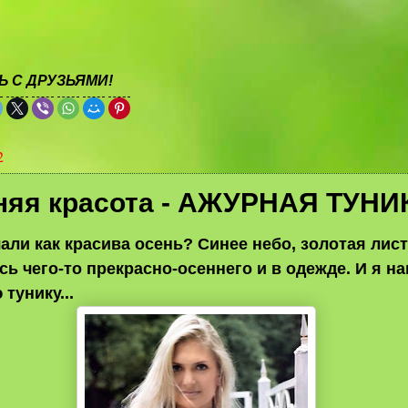
 С ДРУЗЬЯМИ!
2
няя красота - АЖУРНАЯ ТУНИ
али как красива осень? Синее небо, золотая листв
сь чего-то прекрасно-осеннего и в одежде. И я н
тунику...