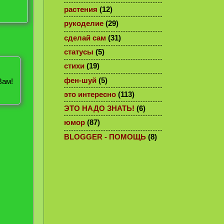
растения
(12)
рукоделие
(29)
сделай сам
(31)
статусы
(5)
стихи
(19)
фен-шуй
(5)
Вам!
это интересно
(113)
ЭТО НАДО ЗНАТЬ!
(6)
юмор
(87)
BLOGGER - ПОМОЩЬ
(8)