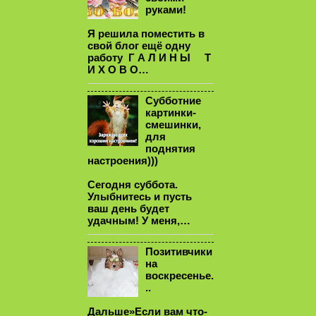
руками!
Я решила поместить в
свой блог ещё одну
работу Г А Л И Н Ы Т
И Х О В О…
Субботние
картинки-
смешинки,
для
поднятия
настроения)))
Сегодня суббота.
Улыбнитесь и пусть
ваш день будет
удачным! У меня,…
Позитивчики
на
воскресенье.
..
Дальше»Если вам что-