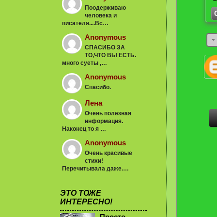
Поодерживаю
человека и
писателя....Вс…
Anonymous
СПАСИБО ЗА
ТО,ЧТО ВЫ ЕСТЬ.
много суеты ,…
Anonymous
Спасибо.
Лена
Очень полезная
информация.
Наконец то я …
Anonymous
Очень красивые
стихи!
Перечитывала даже.…
ЭТО ТОЖЕ
ИНТЕРЕСНО!
Просто