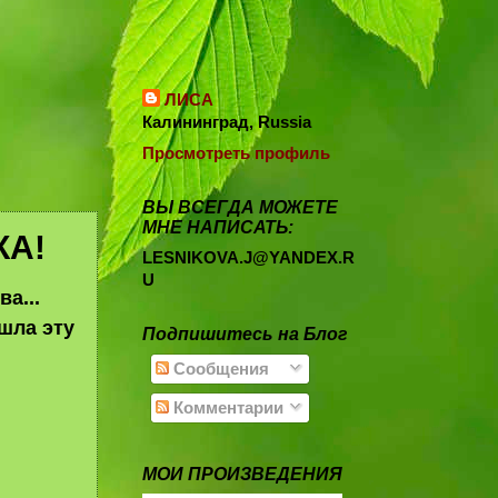
ЛИСА
Калининград, Russia
Просмотреть профиль
ВЫ ВСЕГДА МОЖЕТЕ
МНЕ НАПИСАТЬ:
КА!
LESNIKOVA.J@YANDEX.R
U
а...
ашла эту
Подпишитесь на Блог
Сообщения
Комментарии
МОИ ПРОИЗВЕДЕНИЯ