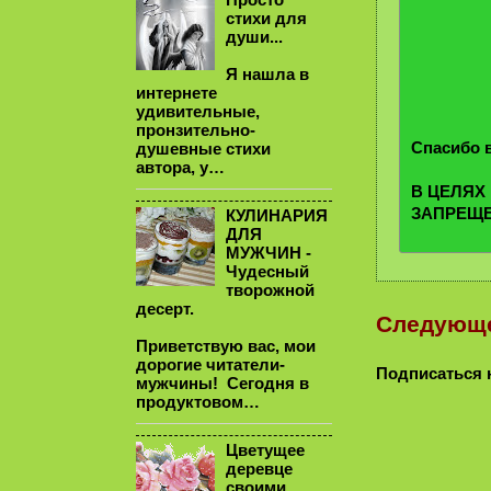
стихи для
души...
Я нашла в
интернете
удивительные,
пронзительно-
Спасибо в
душевные стихи
автора, у…
В ЦЕЛЯХ
ЗАПРЕЩ
КУЛИНАРИЯ
ДЛЯ
МУЖЧИН -
Чудесный
творожной
десерт.
Следующ
Приветствую вас, мои
дорогие читатели-
Подписаться 
мужчины! Сегодня в
продуктовом…
Цветущее
деревце
своими