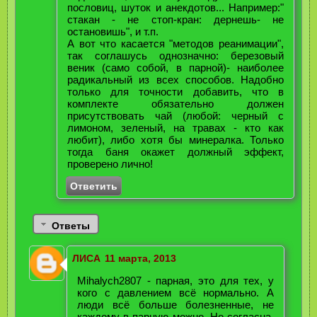
пословиц, шуток и анекдотов... Например:"
стакан - не стоп-кран: дернешь- не
остановишь", и т.п.
А вот что касается "методов реанимации",
так соглашусь однозначно: березовый
веник (само собой, в парной)- наиболее
радикальный из всех способов. Надобно
только для точности добавить, что в
комплекте обязательно должен
присутствовать чай (любой: черный с
лимоном, зеленый, на травах - кто как
любит), либо хотя бы минералка. Только
тогда баня окажет должный эффект,
проверено лично!
Ответить
Ответы
ЛИСА
11 марта, 2013
Mihalych2807 - парная, это для тех, у
кого с давлением всё нормально. А
люди всё больше болезненные, не
каждому в парную можно. Но согласна,