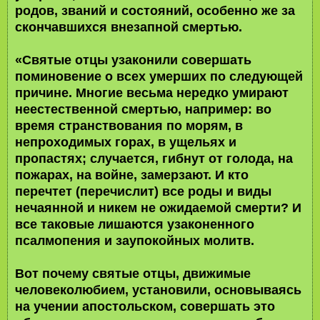
родов, званий и состояний, особенно же за
скончавшихся внезапной смертью.
«Святые отцы узаконили совершать
поминовение о всех умерших по следующей
причине. Многие весьма нередко умирают
неестественной смертью, например: во
время странствования по морям, в
непроходимых горах, в ущельях и
пропастях; случается, гибнут от голода, на
пожарах, на войне, замерзают. И кто
перечтет (перечислит) все роды и виды
нечаянной и никем не ожидаемой смерти? И
все таковые лишаются узаконенного
псалмопения и заупокойных молитв.
Вот почему святые отцы, движимые
человеколюбием, установили, основываясь
на учении апостольском, совершать это