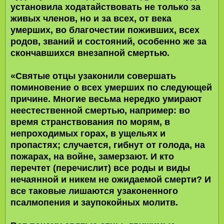
установила ходатайствовать не только за
живых членов, но и за всех, от века
умерших, во благочестии поживших, всех
родов, званий и состояний, особенно же за
скончавшихся внезапной смертью.
«Святые отцы узаконили совершать
поминовение о всех умерших по следующей
причине. Многие весьма нередко умирают
неестественной смертью, например: во
время странствования по морям, в
непроходимых горах, в ущельях и
пропастях; случается, гибнут от голода, на
пожарах, на войне, замерзают. И кто
перечтет (перечислит) все роды и виды
нечаянной и никем не ожидаемой смерти? И
все таковые лишаются узаконенного
псалмопения и заупокойных молитв.