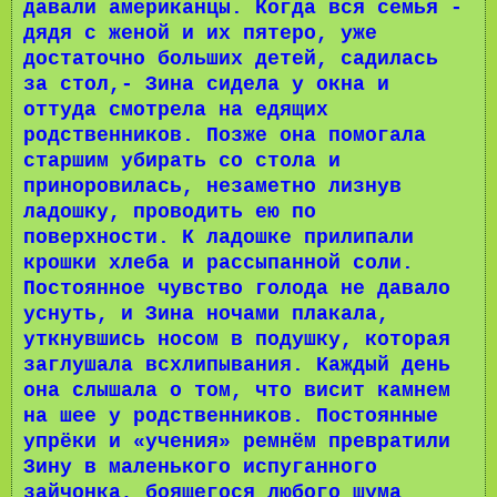
давали американцы. Когда вся семья -
дядя с женой и их пятеро, уже
достаточно больших детей, садилась
за стол,- Зина сидела у окна и
оттуда смотрела на едящих
родственников. Позже она помогала
старшим убирать со стола и
приноровилась, незаметно лизнув
ладошку, проводить ею по
поверхности. К ладошке прилипали
крошки хлеба и рассыпанной соли.
Постоянное чувство голода не давало
уснуть, и Зина ночами плакала,
уткнувшись носом в подушку, которая
заглушала всхлипывания. Каждый день
она слышала о том, что висит камнем
на шее у родственников. Постоянные
упрёки и «учения» ремнём превратили
Зину в маленького испуганного
зайчонка, боящегося любого шума