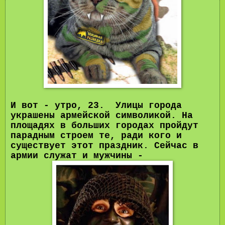
И вот - утро, 23. Улицы города
украшены армейской символикой. На
площадях в больших городах пройдут
парадным строем те, ради кого и
существует этот праздник. Сейчас в
армии служат и
мужчины
-