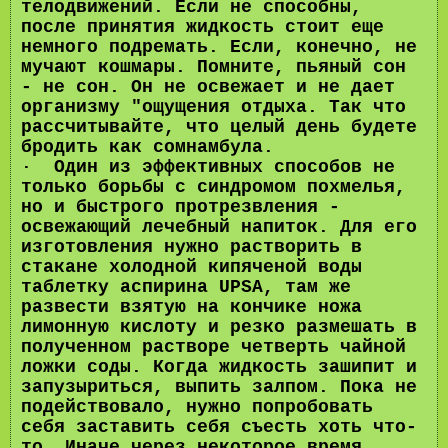
телодвижений. Если не способны,
после принятия жидкость стоит еще
немного подремать. Если, конечно, не
мучают кошмары. Помните, пьяный сон
- не сон. Он не освежает и не дает
организму "ощущения отдыха. Так что
рассчитывайте, что целый день будете
бродить как сомнамбула.
· Один из эффективных способов не
только борьбы с синдромом похмелья,
но и быстрого протрезвления -
освежающий лечебный напиток. Для его
изготовления нужно растворить в
стакане холодной кипяченой воды
таблетку аспирина UPSА, там же
развести взятую на кончике ножа
лимонную кислоту и резко размешать в
полученном растворе четверть чайной
ложки соды. Когда жидкость зашипит и
запузыриться, выпить залпом. Пока не
подействовало, нужно попробовать
себя заставить себя съесть хоть что-
то. Иначе через некоторое время